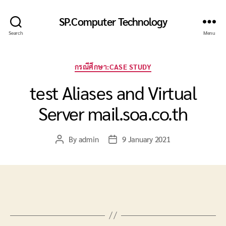
SP.Computer Technology
Search
Menu
Categories
กรณีศึกษา:CASE STUDY
test Aliases and Virtual
Server mail.soa.co.th
By
admin
9 January 2021
Post
Post
author
date