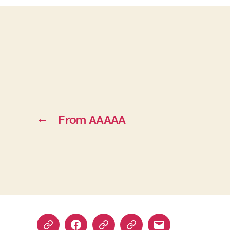
←
From AAAAA
Yelp
Facebook
Twitter
Instagram
อีเมล