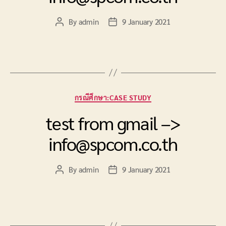
By
admin
9 January 2021
Post
Post
author
date
Categories
กรณีศึกษา:CASE STUDY
test from gmail –>
info@spcom.co.th
By
admin
9 January 2021
Post
Post
author
date