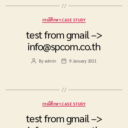
Categories
กรณีศึกษา:CASE STUDY
test from gmail –>
info@spcom.co.th
By
admin
9 January 2021
Post
Post
author
date
Categories
กรณีศึกษา:CASE STUDY
test from gmail –>