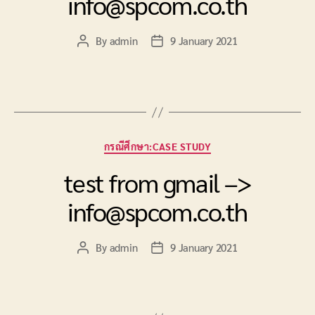
info@spcom.co.th
By
admin
9 January 2021
Post
Post
author
date
Categories
กรณีศึกษา:CASE STUDY
test from gmail –>
info@spcom.co.th
By
admin
9 January 2021
Post
Post
author
date