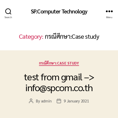
SP.Computer Technology
Search
Menu
Category:
กรณีศึกษา:Case study
Categories
กรณีศึกษา:CASE STUDY
test from gmail –>
info@spcom.co.th
By
admin
9 January 2021
Post
Post
author
date