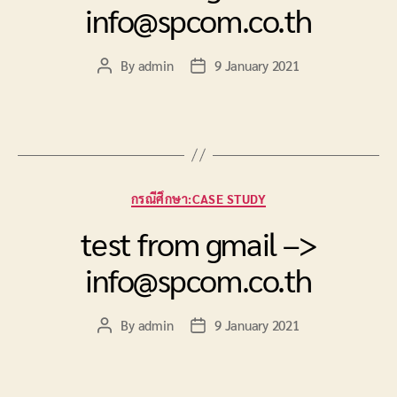
info@spcom.co.th
By
admin
9 January 2021
Post
Post
author
date
Categories
กรณีศึกษา:CASE STUDY
test from gmail –>
info@spcom.co.th
By
admin
9 January 2021
Post
Post
author
date