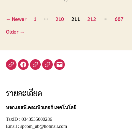
Posts
…
…
←
Newer
1
210
211
212
687
navigation
Older
→
Yelp
Facebook
Twitter
Instagram
อีเมล
รายละเอียด
หจก.เอสพี.คอมพิวเตอร์ เทคโนโลยี
TaxID : 0343535000286
Email : spcom_ub@hotmail.com