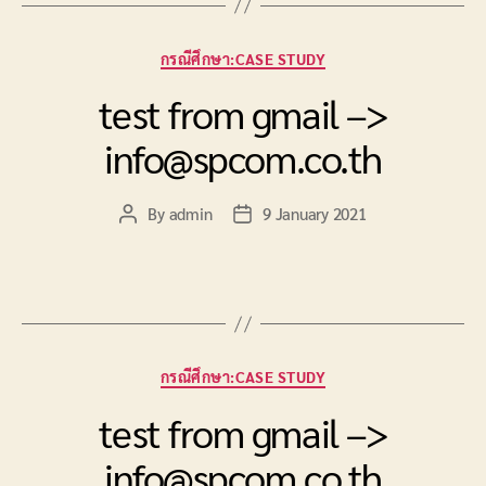
Categories
กรณีศึกษา:CASE STUDY
test from gmail –>
info@spcom.co.th
By
admin
9 January 2021
Post
Post
author
date
Categories
กรณีศึกษา:CASE STUDY
test from gmail –>
info@spcom.co.th