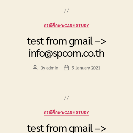
Categories
กรณีศึกษา:CASE STUDY
test from gmail –>
info@spcom.co.th
By
admin
9 January 2021
Post
Post
author
date
Categories
กรณีศึกษา:CASE STUDY
test from gmail –>